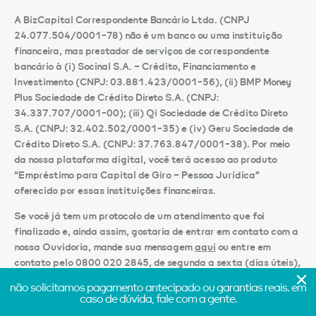
A BizCapital Correspondente Bancário Ltda. (CNPJ
24.077.504/0001-78) não é um banco ou uma instituição
financeira, mas prestador de serviços de correspondente
bancário à (i) Socinal S.A. – Crédito, Financiamento e
Investimento (CNPJ: 03.881.423/0001-56), (ii) BMP Money
Plus Sociedade de Crédito Direto S.A. (CNPJ:
34.337.707/0001-00); (iii) Qi Sociedade de Crédito Direto
S.A. (CNPJ: 32.402.502/0001-35) e (iv) Geru Sociedade de
Crédito Direto S.A. (CNPJ: 37.763.847/0001-38). Por meio
da nossa plataforma digital, você terá acesso ao produto
“Empréstimo para Capital de Giro – Pessoa Jurídica”
oferecido por essas instituições financeiras.
Se você já tem um protocolo de um atendimento que foi
finalizado e, ainda assim, gostaria de entrar em contato com a
nossa Ouvidoria, mande sua mensagem
aqui
ou entre em
contato pelo 0800 020 2845, de segunda a sexta (dias úteis),
das 10h às 12h e das 13h às 16h, ou envie um e-mail para
não solicitamos pagamento antecipado ou garantias reais. em
tratativa.ouvidoria@open-co.com
caso de dúvida, fale com a gente.