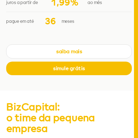
1,99%
juros a partir de
ao mês
36
pague em até
meses
saiba mais
simule grátis
BizCapital:
o time da pequena
empresa